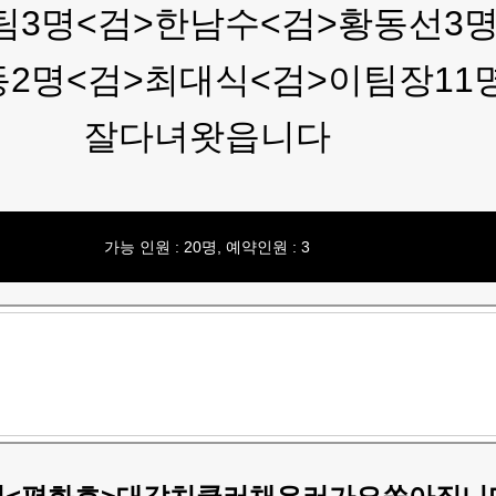
팀3명<검>한남수<검>황동선3명
2명<검>최대식<검>이팀장11
잘다녀왓읍니다
가능 인원 : 20명, 예약인원 : 3