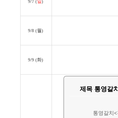
9/
7
(
일
)
9/
8
(
월
)
9/
9
(
화
)
제목 통영갈
통영갈치