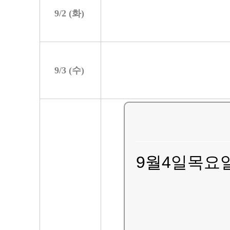
9/
2
(
화
)
9/
3
(
수
)
9월4일목