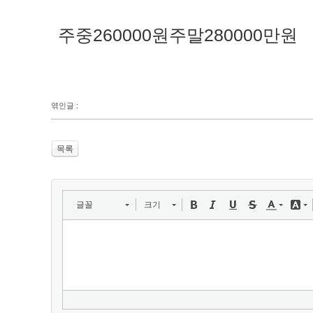
주중260000원주말280000만원
엮인글 :
목록
글꼴
크기