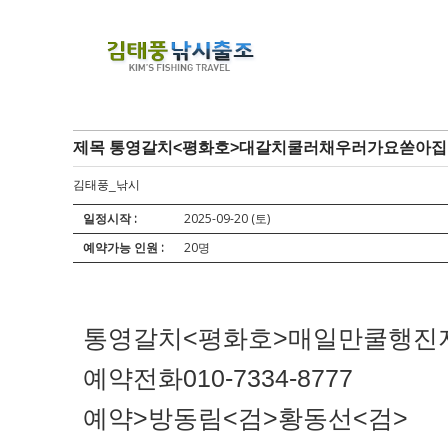
제목 통영갈치<평화호>대갈치쿨러채우러가요쏟아집니
김태풍_낚시
일정시작 :
2025-09-20 (토)
예약가능 인원 :
20명
통영갈치<평화호>매일만쿨행진
예약전화010-7334-8777
예약>방동림<검>황동선<검>