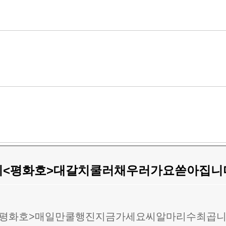
치<평화호>대갈치쿨러채우러가요쏟아집니다
<평화호>매일만쿨행진지금가세요씨알마리수최곱