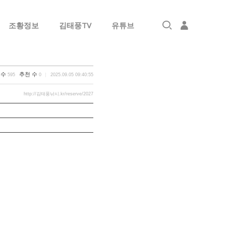
조황정보
김태풍TV
유튜브
로그인
회원가입
 수
추천 수
595
0
2025.09.05 09:40:55
http://김태풍낚시.kr/reserve/2027