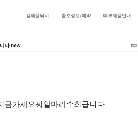
메뉴 건너뛰기
김태풍낚시
출조정보/예약
떼루제품안내
다 new
조회
지금가세요씨알마리수최곱니다