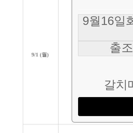
9월16일
출조
9/
1
(
월
)
갈치