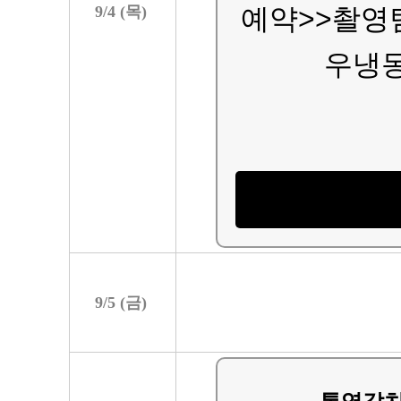
9/
4
(
목
)
예약>>촬영
우냉동
9/
5
(
금
)