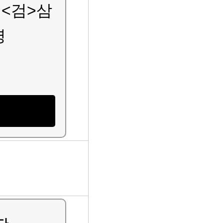
<검>삼
명