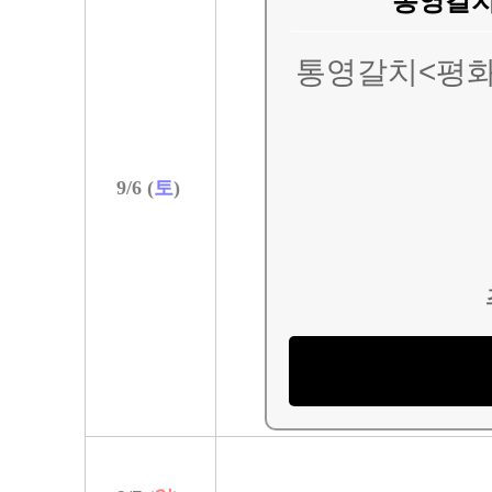
통영갈치
통영갈치<평
9/
6
(
토
)