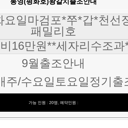
통영(평화호)왕갈치출조안내
화요일마검포*쭈*갑*천선
패밀리호
비16만원**세자리수조과
9월출조안내
매주/수요일토요일정기출
가능 인원 : 20명, 예약인원 :