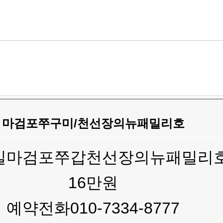
마검포쭈구미/천선장의뉴패밀리호
요일마검포쭈갑천선장의뉴패밀리
16만원
예약전화010-7334-8777