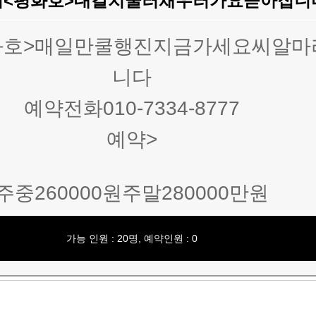
<평화호>대갈치쿨러채우러가요쏟아집
화호>매일만쿨행진지금가세요씨알마
니다
예약전화010-7334-8777
예약>
주중260000원주말280000만원
가능 인원 : 20명, 예약인원 : 0