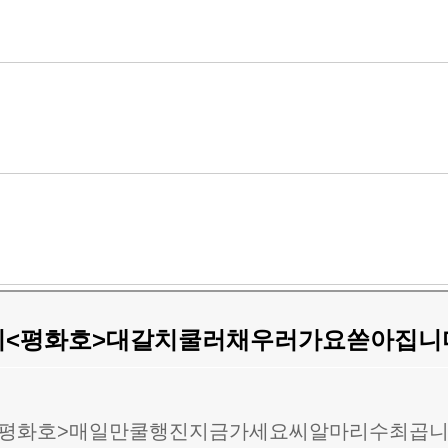
치<평화호>대갈치쿨러채우러가요쏟아집니다
<평화호>매일만쿨행진지금가세요씨알마리수최곱