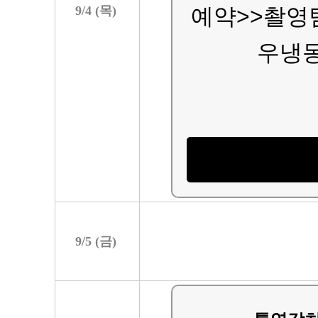
9/
4
(
목
)
예약>>촬영
우냉동
9/
5
(
금
)