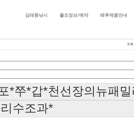
메뉴 건너뛰기
김태풍낚시
출조정보/예약
떼루제품안내
조회
포*쭈*갑*천선장의뉴패
자리수조과*