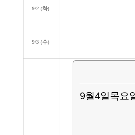
9/
2
(
화
)
9/
3
(
수
)
9월4일목