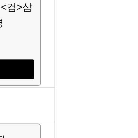
<검>삼
명