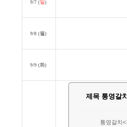
9/
7
(
일
)
9/
8
(
월
)
9/
9
(
화
)
제목 통영갈
통영갈치