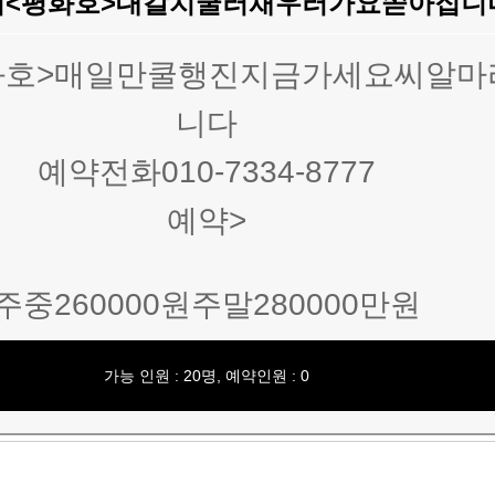
<평화호>대갈치쿨러채우러가요쏟아집
화호>매일만쿨행진지금가세요씨알마
니다
예약전화010-7334-8777
예약>
주중260000원주말280000만원
가능 인원 : 20명, 예약인원 : 0