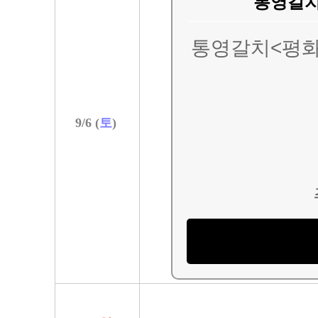
통영갈치
통영갈치<평
9/
6
(
토
)