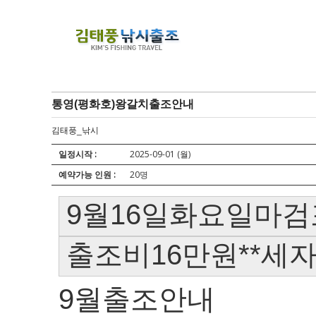
통영(평화호)왕갈치출조안내
김태풍_낚시
일정시작 :
2025-09-01 (월)
예약가능 인원 :
20명
9월16일화요일마검
출조비16만원**세
9월출조안내