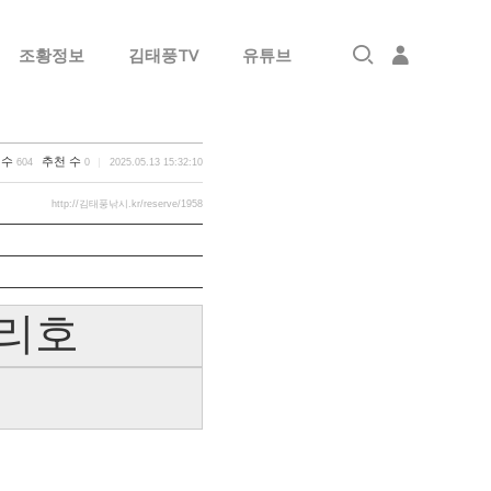
조황정보
김태풍TV
유튜브
로그인
회원가입
 수
추천 수
604
0
2025.05.13 15:32:10
http://김태풍낚시.kr/reserve/1958
밀리호