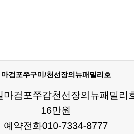
마검포쭈구미/천선장의뉴패밀리호
요일마검포쭈갑천선장의뉴패밀리
16만원
예약전화010-7334-8777