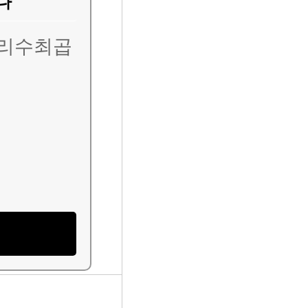
니다
리수최곱