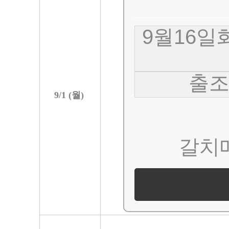
9월16일
출조
9/
1
(
월
)
갈치