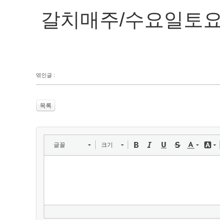
갈치매주/수요일토
엮인글 :
목록
글꼴
크기