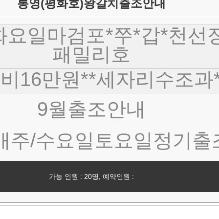
통영(평화호)왕갈치출조안내
화요일마검포*쭈*갑*천선
패밀리호
비16만원**세자리수조과
9월출조안내
매주/수요일토요일정기출
가능 인원 : 20명, 예약인원 :