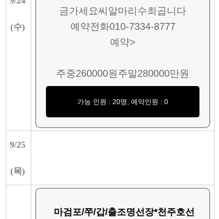
9/
24
금가세요씨알마리수최곱니다
예약전화010-7334-8777
(
수
)
예약>
주중260000원주말280000만원
가능 인원 : 20명, 예약인원 : 0
9/
25
(
목
)
마검포/쭈/갑/출조명선장*천주호선