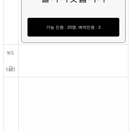
가능 인원 : 20명, 예약인원 : 3
9/
5
(
금
)
통영갈치<평화호>대갈치쿨러채우
러가요쏟아집니다
통영갈치<평화호>매일만