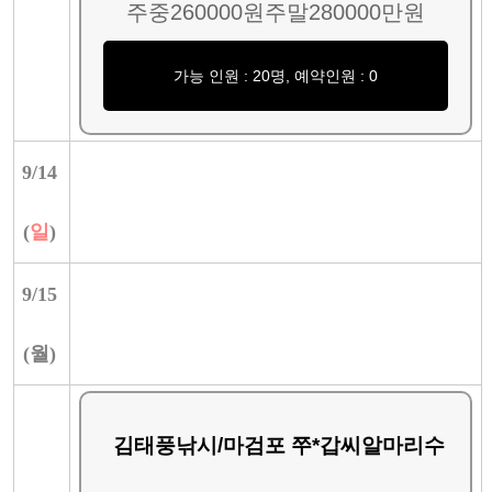
주중260000원주말280000만원
가능 인원 : 20명, 예약인원 : 0
9/
14
(
일
)
9/
15
(
월
)
김태풍낚시/마검포 쭈*갑씨알마리수