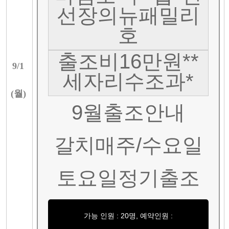
선장의뉴패밀리
호
출조비16만원**
9/
1
세자리수조과*
(
월
)
9월출조안내
갈치매주/수요일
토요일정기출조
가능 인원 : 20명, 예약인원 :