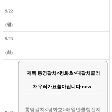
9/
22
(
월
)
9/
23
(
화
)
제목 통영갈치<평화호>대갈치쿨러
채우러가요쏟아집니다 new
통영갈치<평화호>매일만쿨행진지