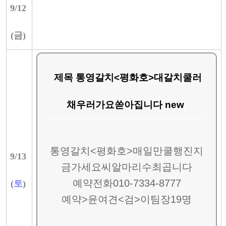
9/
12
(
금
)
제목 통영갈치<평화호>대갈치쿨러
채우러가요쏟아집니다 new
통영갈치<평화호>매일만쿨행진지
9/
13
금가세요씨알마리수최곱니다
예약전화010-7334-8777
(
토
)
예약>윤여견<검>이팀장19명