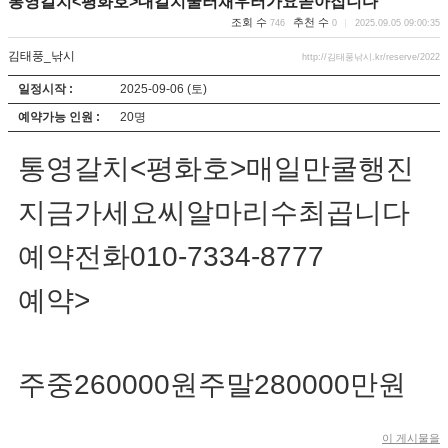
통영갈치<평화호>대갈치쿨러채우러가요쏟아집니다
조회 수
추천 수
746
0
2025.09.05 09:00:35
김태풍_낚시
http://김태풍낚시.kr/reserve/2022
일정시작 :
2025-09-06 (토)
예약가능 인원 :
20명
통영갈치<평화호>매일만쿨행진
지금가세요씨알마리수최곱니다
예약전화010-7334-8777
예약>
주중260000원주말280000만원
이 게시물을