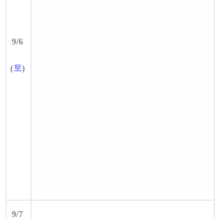
쿨행진지금가세요씨알마
리수최곱니다
9/
6
예약전화010-7334-8777
(
토
)
예약>
주중260000원주말
280000만원
가능 인원 : 20명, 예약인원 : 0
9/
7