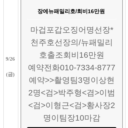
장에뉴패밀리호/회비16만원
마겁포갑오징어명선장*
천주호선장의/뉴패밀리
호출조회비16만원
9/
26
예약전화010-7334-8777
(
금
)
예약>>촬영팀3명이상현
2명<검>박주형<겸>이범
<검>이형근<검>황사장2
명이팀장10마감