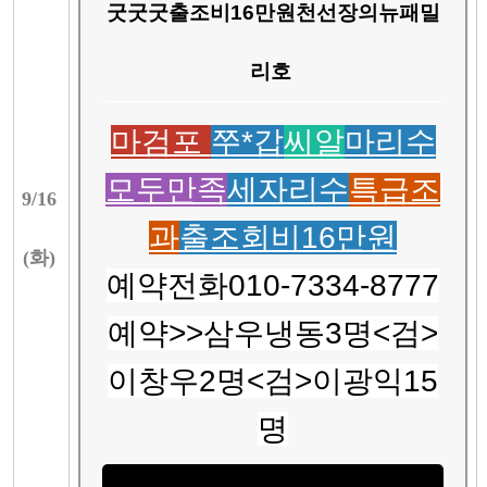
굿굿굿출조비16만원천선장의뉴패밀
리호
마검포
쭈*갑
씨알
마리수
모두만족
세자리수
특급조
9/
16
과
출조회비16만원
(
화
)
예약전화010-7334-8777
예약>>삼우냉동3명<검>
이창우2명<검>이광익15
명