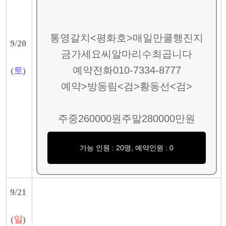
통영갈치<평화호>매일만쿨행진지
9/
20
금가세요씨알마리수최곱니다
예약전화010-7334-8777
(
토
)
예약>방동림<검>황동선<검>
주중260000원주말280000만원
가능 인원 : 20명, 예약인원 : 0
9/
21
(
일
)