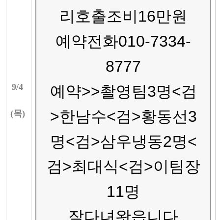
리호출조비16만원
예약전화010-7334-
8777
9/
4
예약>>촬영팀3명<검
>한남수<검>황동선3
(
목
)
명<검>삼우냉동2명<
검>최대식<검>이팀장
11명
잘다녀왓읍니다