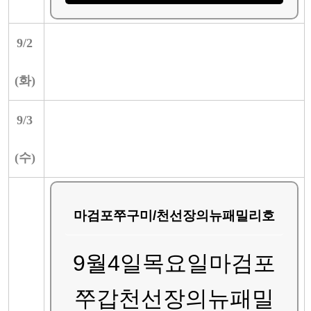
9/
2
(
화
)
9/
3
(
수
)
마검포쭈구미/천선장의뉴패밀리호
9월4일목요일마검포
쭈갑천선장의뉴패밀