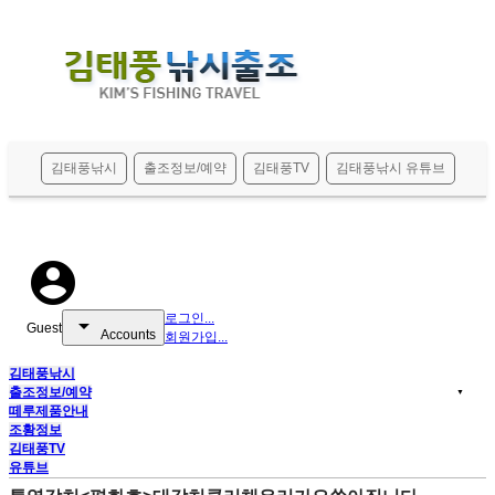
메뉴 건너뛰기
김태풍낚시
출조정보/예약
김태풍TV
김태풍낚시 유튜브
account_circle
로그인...
arrow_drop_down
Guest
Accounts
회원가입...
김태풍낚시
출조정보/예약
▼
떼루제품안내
조황정보
김태풍TV
유튜브