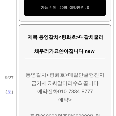
가능 인원 : 20명, 예약인원 : 0
제목 통영갈치<평화호>대갈치쿨러
채우러가요쏟아집니다 new
통영갈치<평화호>매일만쿨행진지
9/
27
금가세요씨알마리수최곱니다
예약전화010-7334-8777
(
토
)
예약>