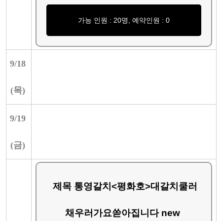
가능 인원 : 20명, 예약인원 : 0
9/
18
(
목
)
9/
19
(
금
)
제목 통영갈치<평화호>대갈치쿨러
채우러가요쏟아집니다 new