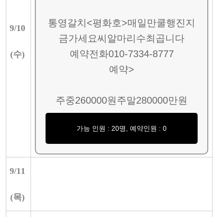
통영갈치<평화호>매일만쿨행진지
9/
10
금가세요씨알마리수최곱니다
예약전화010-7334-8777
(
수
)
예약>
주중260000원주말280000만원
가능 인원 : 20명, 예약인원 : 0
9/
11
(
목
)