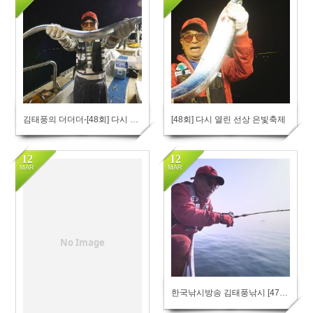
501
306
김태풍의 더더더-[48회] 다시 열린 선상 은빛축제-통영 갈치
[48회] 다시 열린 선상 은빛축제
12
12
MAR
MAR
268
264
No Image
한국낚시방송 김태풍낚시 [47회] 영흥도에서 시작된 대물 광어