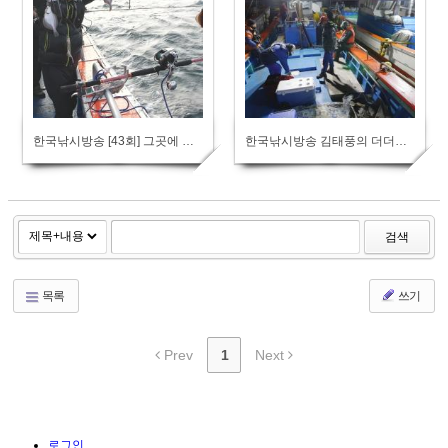
한국낚시방송 [43회] 그곳에 가면 가자미가 있다
한국낚시방송 김태풍의 더더더 울진 죽변항 방송보기
검색
목록
쓰기
Prev
1
Next
로그인...