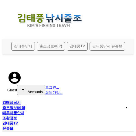
메뉴 건너뛰기
Sketchbook5, 스케치북5
김태풍낚시
출조정보/예약
김태풍TV
김태풍낚시 유튜브
Sketchbook5, 스케치북5
account_circle
로그인...
arrow_drop_down
Guest
Accounts
회원가입...
김태풍낚시
출조정보/예약
▼
떼루제품안내
조황정보
김태풍TV
유튜브