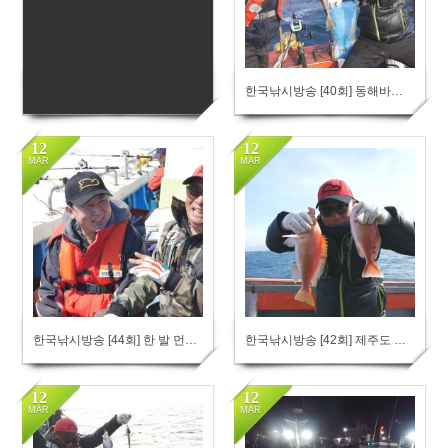
한국낚시방송[45회] 쉘 위 고 피싱?
한국낚시방송 [40회] 동해바다에서 대구 노는 곳 찾기
12
12
MAR
MAR
264
245
한국낚시방송 [44회] 한 발 먼저 우럭 마중하기
한국낚시방송 [42회] 제주도 푸른 바다 붉벤자리
12
12
MAR
MAR
237
312