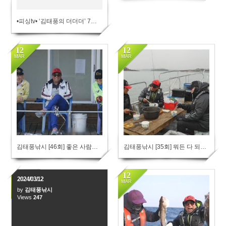
•피싱tv• ‘김태풍의 더더더’ 7회 [가수채서윤] & [가수편승엽] 우럭,광어 낚시방송
12
12
MAR
MAR
295
278
김태풍낚시 [46회] 좋은 사람과 그곳에 가면
김태풍낚시 [35회] 뭐든 다 되는 힐링 낚시
12
12
2024/03/12
MAR
MAR
by
김태풍낚시
Views
247
279