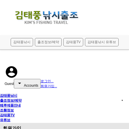
메뉴 건너뛰기
김태풍낚시
출조정보/예약
김태풍TV
김태풍낚시 유튜브
account_circle
로그인...
arrow_drop_down
Guest
Accounts
회원가입...
김태풍낚시
출조정보/예약
▼
떼루제품안내
조황정보
김태풍TV
유튜브
회원가입