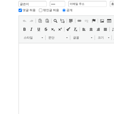
댓글 허용
엮인글 허용
공개
스타일
문단
글꼴
크기