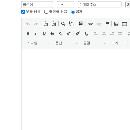
댓글 허용
엮인글 허용
공개
스타일
문단
글꼴
크기