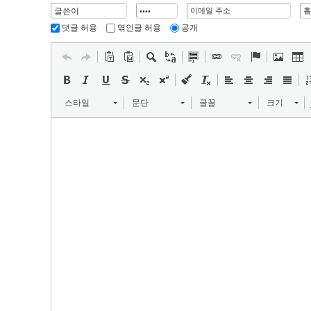
댓글 허용
엮인글 허용
공개
스타일
문단
글꼴
크기