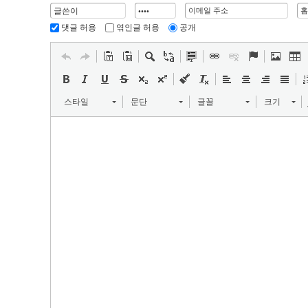
댓글 허용
엮인글 허용
공개
스타일
문단
글꼴
크기