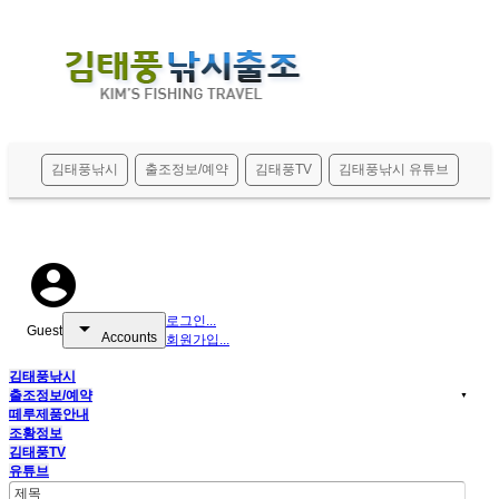
메뉴 건너뛰기
김태풍낚시
출조정보/예약
김태풍TV
김태풍낚시 유튜브
account_circle
로그인...
arrow_drop_down
Guest
Accounts
회원가입...
김태풍낚시
출조정보/예약
▼
떼루제품안내
조황정보
김태풍TV
유튜브