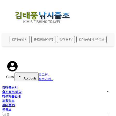
메뉴 건너뛰기
김태풍낚시
출조정보/예약
김태풍TV
김태풍낚시 유튜브
account_circle
로그인...
arrow_drop_down
Guest
Accounts
회원가입...
김태풍낚시
출조정보/예약
▼
떼루제품안내
조황정보
김태풍TV
유튜브